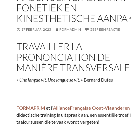
FONETIEK EN
KINESTHETISCHE AANPA
17 FEBRUARI 2023
FORMADMIN
GEEF EEN REACTIE
TRAVAILLER LA
PRONONCIATION DE
MANIÈRE TRANSVERSALE
« Une langue vit. Une langue se vit. »
Bernard Dufeu
FORMAPRIM
et l’
AllianceFrançaise Oost-Vlaanderen
didactische training in uitspraak aan, een essentiële troef 
taalcursussen die te vaak wordt vergeten!