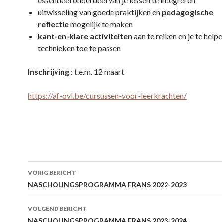
essentieel onderdeel van je lessen te integreren
uitwisseling van goede praktijken en
pedagogische
reflectie
mogelijk te maken
kant-en-klare activiteiten
aan te reiken en je te help
technieken toe te passen
Inschrijving
: t.e.m. 12 maart
https://af-ovl.be/cursussen-voor-leerkrachten/
Berichtnavigatie
VORIG BERICHT
NASCHOLINGSPROGRAMMA FRANS 2022-2023
VOLGEND BERICHT
NASCHOLINGSPROGRAMMA FRANS 2023-2024