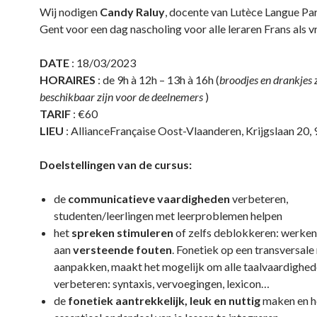
Wij nodigen
Candy Raluy
, docente van Lutèce Langue Paris
Gent voor een dag nascholing voor alle leraren Frans als v
DATE
: 18/03/2023
HORAIRES
: de 9h à 12h – 13h à 16h (
broodjes en drankjes 
beschikbaar zijn voor de deelnemers
)
TARIF
: €60
LIEU
: AllianceFrançaise Oost-Vlaanderen, Krijgslaan 2
Doelstellingen van de cursus:
de
communicatieve vaardigheden
verbeteren,
studenten/leerlingen met leerproblemen helpen
het
spreken stimuleren
of zelfs deblokkeren: werken
aan
versteende fouten
. Fonetiek op een transversale
aanpakken, maakt het mogelijk om alle taalvaardighed
verbeteren: syntaxis, vervoegingen, lexicon…
de
fonetiek aantrekkelijk, leuk en nuttig
maken en he