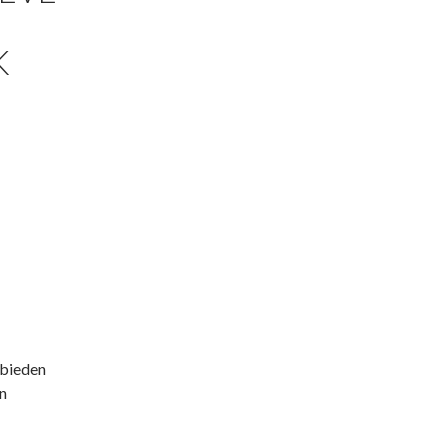
K
bieden
in