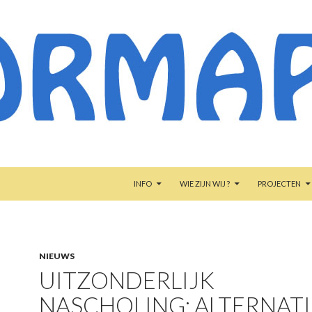
NAAR DE INHOUD SPRINGEN
INFO
WIE ZIJN WIJ ?
PROJECTEN
NIEUWS
UITZONDERLIJK
NASCHOLING: ALTERNAT