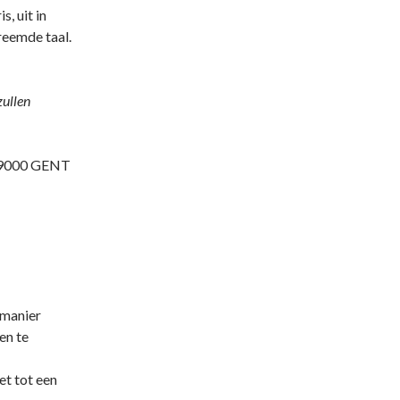
, uit in
reemde taal.
zullen
0, 9000 GENT
 manier
en te
t tot een