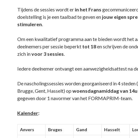
Tijdens de sessies wordt er
in het Frans
gecommuniceerd
doelstelling is je een taalbad te geven en
jouw eigen spre
stimuleren
.
Om een kwalitatief programma aan te bieden wordt het a
deelnemers per sessie beperkt
tot 18
en schrijven de ond
zich in
voor 3 sessies
.
Iedere deelnemer ontvangt een aanwezigheidsattest na de
De nascholingssessies worden georganiseerd in 4 steden
Brugge, Gent, Hasselt) op
woensdagnamiddag van 14u 
gegeven door 1 navormer van het FORMAPRIM-team.
Kalender
:
Anvers
Bruges
Gand
Hasselt
Lo