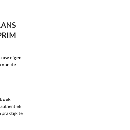
RANS
PRIM
 u uw eigen
n van de
dboek
 authentiek
 praktijk te