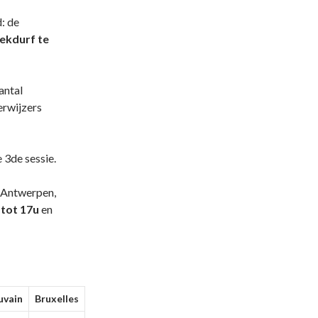
: de
ekdurf te
antal
erwijzers
 3de sessie.
 (Antwerpen,
tot 17u
en
uvain
Bruxelles