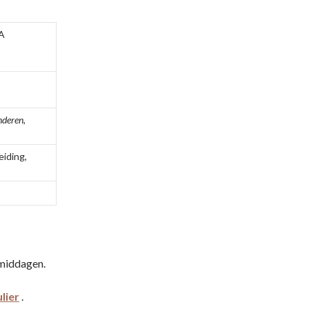
8A
nderen
,
iding,
amiddagen.
lier
.