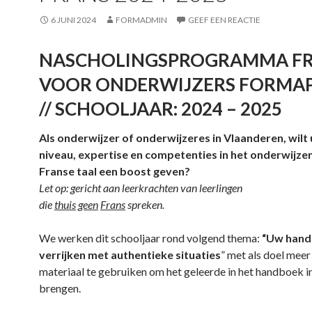
6 JUNI 2024
FORMADMIN
GEEF EEN REACTIE
NASCHOLINGSPROGRAMMA F
VOOR ONDERWIJZERS FORMA
// SCHOOLJAAR: 2024 – 2025
Als onderwijzer of onderwijzeres in Vlaanderen, wilt
niveau, expertise en competenties in het onderwijze
Franse taal een boost geven?
Let op: gericht aan leerkrachten van leerlingen
die
thuis
geen
Frans
spreken.
We werken dit schooljaar rond volgend thema:
“Uw han
verrijken met authentieke situaties
” met als doel meer
materiaal te gebruiken om het geleerde in het handboek in
brengen.