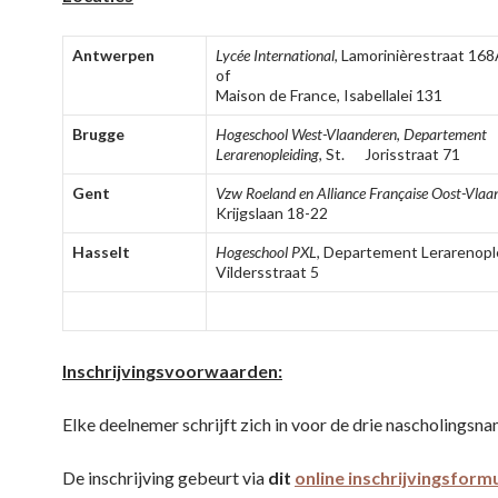
Antwerpen
Lycée International
, Lamorinièrestraat 16
of
Maison de France, Isabellalei 131
Brugge
Hogeschool West-Vlaanderen
,
Departement
Lerarenopleiding
, St. Jorisstraat 71
Gent
Vzw Roeland en Alliance Française Oost-Vlaa
Krijgslaan 18-22
Hasselt
Hogeschool PXL
, Departement Lerarenople
Vildersstraat 5
Inschrijvingsvoorwaarden:
Elke deelnemer schrijft zich in voor de drie nascholingsn
De inschrijving gebeurt via
dit
online inschrijvingsformu