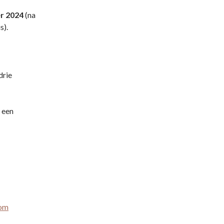
r 2024
(na
s).
drie
 een
com