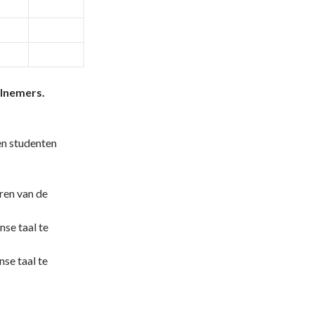
elnemers.
n studenten
ren van de
nse taal te
nse taal te