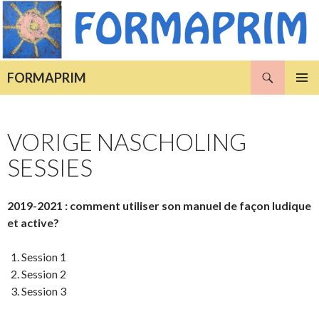
Zoeken
FORMAPRIM
NAAR
PRIMAI
DE
MENU
INHOUD
VORIGE NASCHOLING
SPRINGEN
SESSIES
2019-2021 : comment utiliser son manuel de façon ludique
et active?
Session 1
Session 2
Session 3